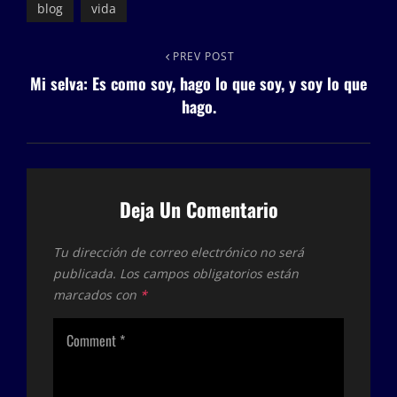
blog
vida
Navegación
Previous
PREV POST
Mi selva: Es como soy, hago lo que soy, y soy lo que
Post
de
hago.
entradas
Deja Un Comentario
Tu dirección de correo electrónico no será
publicada.
Los campos obligatorios están
marcados con
*